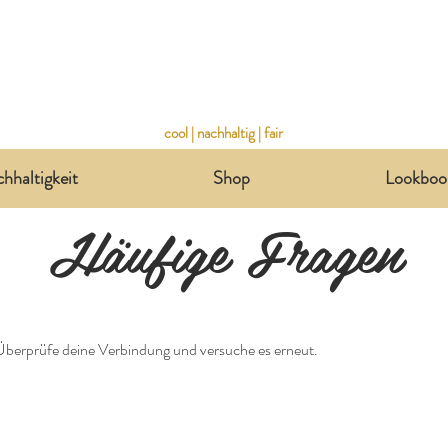
cool | nachhaltig | fair
hhaltigkeit
Shop
Lookboo
Häufige Frage
Überprüfe deine Verbindung und versuche es erneut.