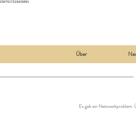
2307017219433891
Über
Nac
Es gab ein Netzwerkproblem. 