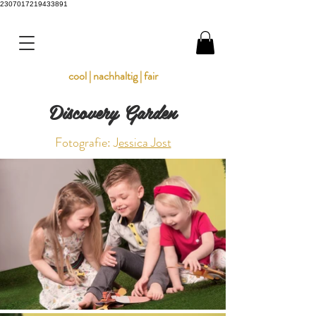
2307017219433891
cool | nachhaltig | fair
Discovery Garden
Fotografie: J
essica Jost